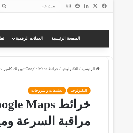
‫X
فيسبوك
لينكدإن
انستقرام
ب
ع
الصفحة الرئيسية
العملات الرقمية
تعل
الرئيسية
/
التكنولوجيا
/
خرائط Google Maps تبين لك كاميرات مراقبة السرعة وميزات أخرى
التكنولوجيا
تطبيقات و شروحات
مراقبة السرعة وم