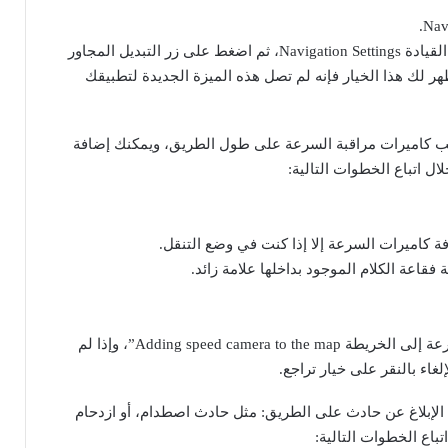
قم بالتمرير للأسفل حتى تصل إلى قائمة خيارات القيادة Navigation Settings، ثم اضغط على زر التبديل المجاور
Speedom، وفي حال لم يظهر لك هذا الخيار فإنه لم تصل هذه الميزة الجديدة لتطبيقك
نب كاميرات مراقبة السرعة على طول الطريق، ويمكنك إضافة
ل اتباع الخطوات التالية:
 كاميرات السرعة إلا إذا كنت في وضع التنقل.
قاعة الكلام الموجود بداخلها علامة زائد.
ستظهر لك رسالة منبثقة تقول: “إضافة كاميرا سرعة إلى الخريطة Adding speed camera to the map”، وإذا لم
غاء بالنقر على خيار تراجع.
لإبلاغ عن حادث على الطريق: مثل حادث اصطدام، أو ازدحام
باع الخطوات التالية: