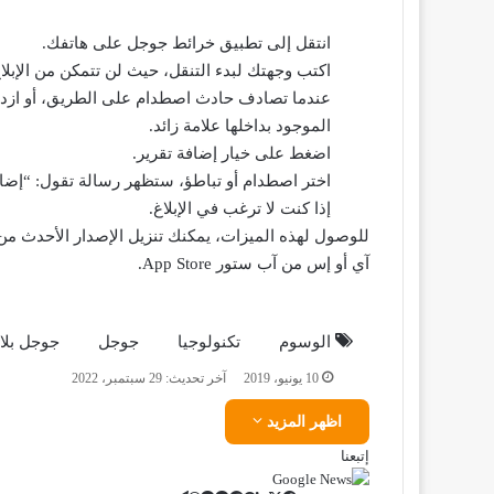
انتقل إلى تطبيق خرائط جوجل على هاتفك.
اكتب وجهتك لبدء التنقل، حيث لن تتمكن من الإبلا
عندما تصادف حادث اصطدام على الطريق، أو ازدح
الموجود بداخلها علامة زائد.
اضغط على خيار إضافة تقرير.
اختر اصطدام أو تباطؤ، ستظهر رسالة تقول: “إضاف
إذا كنت لا ترغب في الإبلاغ.
للوصول لهذه الميزات، يمكنك تنزيل الإصدار الأحدث من
آي أو إس من آب ستور App Store.
الوسوم
تكنولوجيا
جوجل
جوجل بلا
10 يونيو، 2019
آخر تحديث: 29 سبتمبر، 2022
اظهر المزيد
إتبعنا