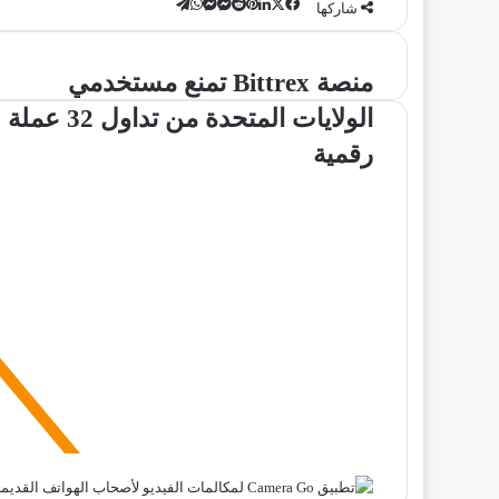
‫X
تيلقرام
لينكدإن
ماسنجر
ماسنجر
واتساب
فيسبوك
بينتيريست
شاركها
منصة
منصة Bittrex تمنع مستخدمي
Bittrex
الولايات المتحدة من تداول 32 عملة
تمنع
مستخدمي
رقمية
الولايات
المتحدة
من
تداول
32
عملة
رقمية