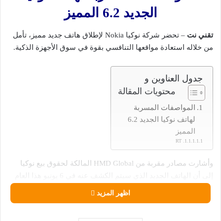
الجديد 6.2 المميز
تقني نت
– تحضر شركة نوكيا Nokia لإطلاق هاتف جديد مميز، تأمل
من خلاله استعادة مواقعها التنافسي بقوة في سوق الأجهزة الذكية.
جدول العناوين و
محتويات المقالة
المواصفات المسربة
لهاتف نوكيا الجديد 6.2
المميز
RT
وأشارت مصادر مقربة من HMD Glоbal المالكة لحقوق بيع نوكيا
إلى أن الهاتف الجديد الذي سيتم الكشف عنه في 6 يونيو هذا العام
سيأتي بهيكل أنيق مقاوم للماء والغبار، ومواصفات منافسة، وبسعر
اظهر المزيد
متوقع 500 دولار.