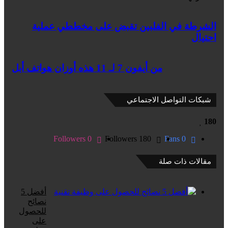
الشرطة
الشرطة في الفلبين تقبض على مخططي عملية
في
الفلبين
احتيال
تقبض
على
من
مخططي
من أيفون 7 لـ 11 هذه أوزان هواتف أبل
أيفون
عملية
7
احتيال
لـ
11
شبكات التواصل الاجتماعي
هذه
أوزان
180
هواتف
أبل
Followers
0
Followers
180
Fans
0
مقالات ذات صلة
أفضل 5
نصائح
للحصول
على