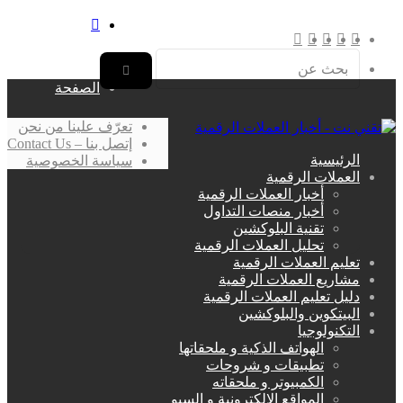
بحث
‫X
فيسبوك
لينكدإن
انستقرام
عن
القائمة
الصفحة
بحث
عن
تعرّف علينا من نحن
إتصل بنا – Contact Us
الرئيسية
سياسة الخصوصية
العملات الرقمية
أخبار العملات الرقمية
أخبار منصات التداول
تقنية البلوكشين
تحليل العملات الرقمية
تعليم العملات الرقمية
مشاريع العملات الرقمية
دليل تعليم العملات الرقمية
البيتكوين والبلوكشين
التكنولوجيا
الهواتف الذكية و ملحقاتها
تطبيقات و شروحات
الكمبيوتر و ملحقاته
المواقع الإلكترونية و السيو