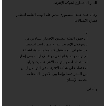
النمو المتسارع لشبكة الإنترنت.
وقال حمد عبيد المنصوري مدير عام الهيئة العامة لتنظيم
قطاع الاتصالات:
إن جهود الهيئة لتطبيق الإصدار السادس من
بروتوكول الإنترنت تندرج ضمن استراتيجيتنا
لاستشراف المستقبل لا سيما بالنسبة لشبكة
الإنترنت وتطبيقاتها في دولة الإمارات وفي إطار
الاستعداد لعصر إنترنت الأشياء، حيث يتزايد
الاعتماد على شبكة الإنترنت في التواصل ليس
بين البشر فقط وإنما بين الأجهزة المختلفة
لخدمة الإنسان.
وأضاف :