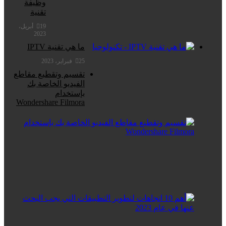
وظيفة
تقنية
19 أبريل،
2023
ما هي تقنية IPTV
25 فبراير، 2023
تقسيم وتقطيع مقاطع
الفيديو الخاصة بك
بإستخدام
Wondershare Filmora
19
فبراي
2023