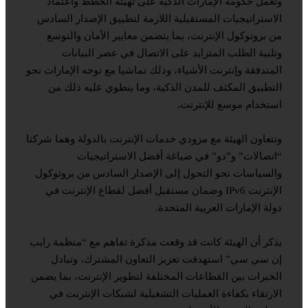
وتعمل حكومة الإمارات الذكية على تهيئة الخطط واعتماد
الاستراتيجيات المستقبلية اللازمة لتطبيق الإصدار السادس
من بروتوكول الإنترنت، بما يتضمن معايير الأمان والتوسع
وتلبية الطلب المتزايد على الاتصال في عصر البيانات
المتدفقة وإنترنت الأشياء، وذلك تماشيا مع توجه الإمارات نحو
التطبيق المكثف للمدن الذكية، وما ينطوي عليه ذلك من
استخدام موسع للإنترنت.
وتتعاون الهيئة مع مزودي خدمات الإنترنت بالدولة وهما شركتا
“اتصالات” و”دو” في صياغة أفضل الاستراتيجيات
والسياسات نحو التحول إلى الإصدار السادس من بروتوكول
الإنترنت IPv6 وضمان مستقبل أفضل لقطاع الإنترنت في
دولة الإمارات العربية المتحدة.
يذكر أن الهيئة كانت قد وقعت مذكرة تفاهم مع “منظمة رايب
إن سي سي” استهدفت تعزيز التعاون المشترك، وتبادل
الخبرات بين القطاعات المختلفة لتطوير الإنترنت، بما يضمن
الارتقاء بكفاءة العمليات التشغيلية لشبكات الإنترنت في