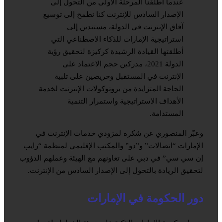
عندما أطلقنا المرحلة الأولى من التحول إلى
الإصدار السادس للإنترنت كنا نطمح إلى توسيع
آفاق الإنترنت في الدولة، مستندين إلى
استراتيجية الإمارات للذكاء الاصطناعي التي
أطلقتها القيادة الرشيدة كركيزة لتحقيق رؤية
الدولة 2021، مدركين حجم الاعتماد على
الإنترنت في المستقبل وحريصين على تلبية
الحاجة المتزايدة من بروتوكولات الإنترنت لخدمة
الأهداف الاستراتيجية واستمرار التنمية
المستدامة.
وعبّر المنصوري عن شكره لمزودي خدمات الإنترنت في
الإمارات “اتصالات” و”دو” والمكتب الإقليمي لمنظمة “رايب
إن سي سي” في دبي على تعاونهم مع الهيئة وعملهم الدؤوب
لتحقيق الريادة بالتحول إلى الإصدار السادس من الإنترنت.
دور الحكومة في الإمارات