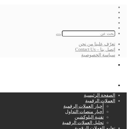
فيسبوك
‫X
لينكدإن
انستقرام
بحث
عن
تعرّف علينا من نحن
إتصل بنا – Contact Us
سياسة الخصوصية
بحث
عن
القائمة
الصفحة الرئيسية
العملات الرقمية
أخبار العملات الرقمية
أخبار منصات التداول
تقنية البلوكشين
تحليل العملات الرقمية
تعليم العملات الرقمية