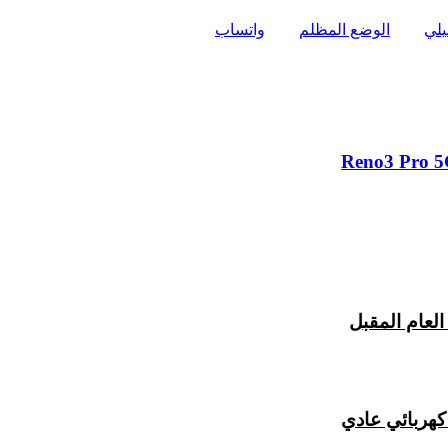
يلي
الوضع المظلم
واتساب
هربائي عادي