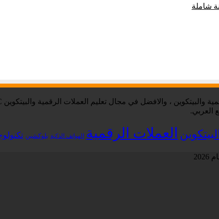
 العربي.
العملات الرقمية
لبيتكوين
تكنولوج
بلوكشين
الهواتف الذكية
202