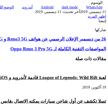
الوسوم
WhatsApp
dark mode
Android
أندرويد
الوضع الل
11 ديسمبر، 2019
آخر تحديث: 11 ديسمبر، 2019
اظهر المزيد
إتبعنا
شاركها
‫X
تيلقرام
لينكدإن
واتساب
ماسنجر
ماسنجر
فيسبوك
بينتيريست
26
26 من ديسمبر الإعلان الرسمي عن هواتف Reno3 5G و Reno3 Pro 5G
من
ديسمبر
المواصفات
المواصفات التقنية الكاملة لـ Oppo Reno 3 Pro 5G
الإعلان
التقنية
الرسمي
الكاملة
مقالات ذات صلة
عن
لـ
هواتف
Oppo
Reno3
Reno
5G
3
لعبة League of Legends: Wild Rift قادمة لأندرويد و iOS العام المقبل
و
Pro
Reno3
5G
19 أكتوبر، 2019
Pro
5G
تسلا تكشف عن أول شاحن سيارات يمكنه الاتصال بقابس ك