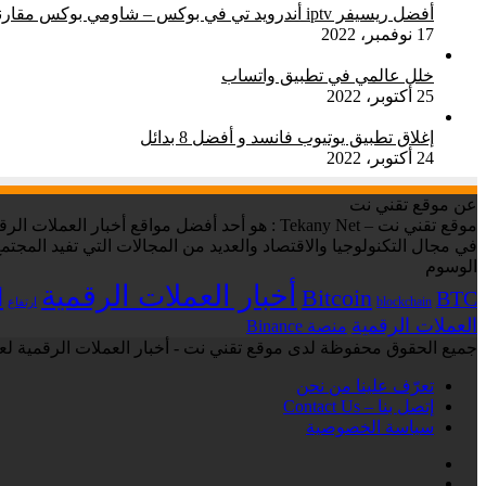
أفضل ريسيفر iptv أندرويد تي في بوكس – شاومي بوكس مقارنة شاملة
17 نوفمبر، 2022
خلل عالمي في تطبيق واتساب
25 أكتوبر، 2022
إغلاق تطبيق يوتيوب فانسد و أفضل 8 بدائل
24 أكتوبر، 2022
عن موقع تقني نت
في مجال التكنولوجيا والاقتصاد والعديد من المجالات التي تفيد المجتمع
الوسوم
أخبار العملات الرقمية
ا
Bitcoin
BTC
blockchain
ارتفاع
العملات الرقمية
منصة Binance
جميع الحقوق محفوظة لدى موقع تقني نت - أخبار العملات الرقمية لعام 6
تعرّف علينا من نحن
إتصل بنا – Contact Us
سياسة الخصوصية
فيسبوك
‫X