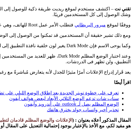
تقني نت
وشك الوصول إلى كل المستخدمين قريبًا.
ووفقًا لموقع
ميرور البريطاني
فتطلب الأمر عمل Root للهاتف، وهي عملية تمنح الإذن بتنفيذ أي أمر والوصول إلى أي مورد على الجهاز، وهو أمر غير قانونى من الناحية الفنية.
ومع ذلك تشير حقيقة أن المستخدمين قد تمكنوا من الوصول إلى الوضع
وكما يوحى الاسم فإن Dark Mode يغير لون خلفية نافذة التطبيق إلى اللون الأسود، مما يَجعل الأمّر أكثَر سهولة على العينين، خاصة عند استخدام هاتفك فى المساء.
التطبيق، ولن تظهر فى الدردشات.
يعد قَرار إدراج الإعلانات أمرًا مثيرًا للجدل لأنه يتعارض مُباشرةً مع ر
اقرأ أيضًا
تعرف على خطوة تويتر الجديدة بعد اطلاق الوضع الليلي على تطب
سناب شات تدعم الوضع الثلاثي الأبعاد لبعض هواتف آيفون
الوضع المظلم يصل لـ outlook على أندرويد وأيفون
تحذير أخير واتساب جولد يخترق هاتفك
المقال المذكور أعلاه بعنوان
:
(
الإعلانات والوضع المظلم قادمان لتطب
هو مفيد لكم، مع الأخذ بالإعتبار بوجود إحتمالية التعديل على المقال 