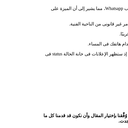
– اكتشف مستخدم لموقع ريديت طريقة ذكية للوصول إلى الوضع المظلم Dark Mode على إصدار آندرويد Android من تطبيق واتسآب Whatsapp، مما يشير إلى أن الميزة على
بًا.
وعند اختبار الوضع المظلم Dark Mode، ظهر للعديد من المستخدمين إعلانات داخل واتسآب، وهي الميزة التى أكدها فيس بوك فى عام 2018، إذ ستظهر الإعلانات فى خانة الحالة status فى
فِّقنا بإختيار المقال وأن نكون قد قدمنا كل ما
وجدت
.