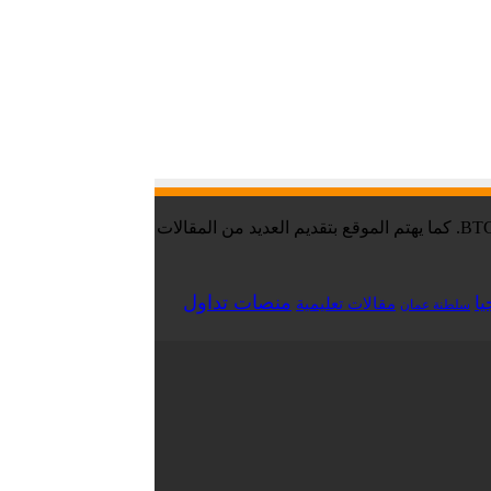
موقع تقني نت – Tekany Net : هو أحد أفضل مواقع أخبار العملات الرقمية والبيتكوين ، والافضل في مجال تعليم العملات الرقمية والبيتكوين BTC. كما يهتم الموقع بتقديم العديد من المقالات
منصات تداول
يا
مقالات تعليمية
سلطنة عمان